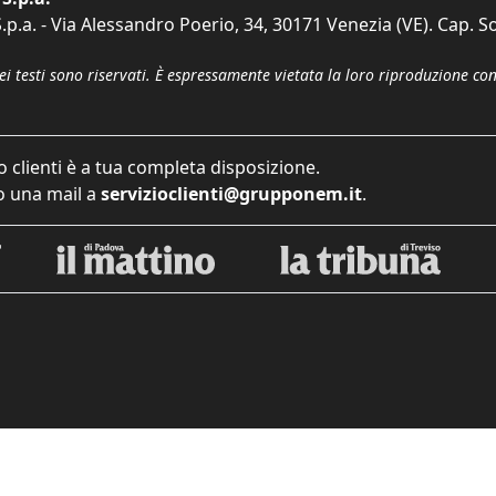
p.a. - Via Alessandro Poerio, 34, 30171 Venezia (VE). Cap. So
dei testi sono riservati. È espressamente vietata la loro riproduzione co
o clienti è a tua completa disposizione.
 una mail a
servizioclienti@grupponem.it
.
iva sulla raccolta
Le tue preferenze relative alla priva