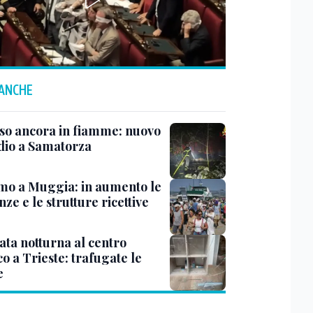
 ANCHE
rso ancora in fiamme: nuovo
dio a Samatorza
mo a Muggia: in aumento le
ze e le strutture ricettive
ata notturna al centro
co a Trieste: trafugate le
e