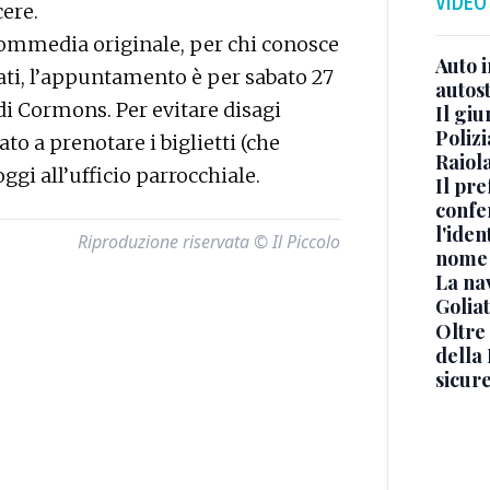
VIDEO
cere.
 commedia originale, per chi conosce
Auto 
ati, l’appuntamento è per sabato 27
autos
di Cormons. Per evitare disagi
Il gi
Polizi
tato a prenotare i biglietti (che
Raiola
ggi all’ufficio parrocchiale.
Il pre
confe
l'iden
Riproduzione riservata © Il Piccolo
nome
La na
Golia
Oltre
della
sicur