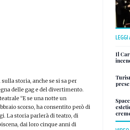
LEGGI
Il Ca
incen
Turis
sulla storia, anche se si sa per
presen
gna delle gag e del divertimento.
teatrale “E se una notte un
Spacc
ebbraio scorso, ha consentito però di
esteti
crem
 La storia parlerà di teatro, di
iscena, dai loro cinque anni di