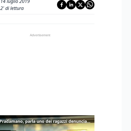
14 luglio 2019
2
' di lettura
Caso Pradamano, parla uno dei ragazzi denunciati per la limonata: "Volevo anche aiutare i miei"