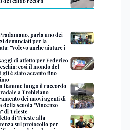
o del caldo record
Pradamano, parla uno dei
zi denunciati per la
ta: "Volevo anche aiutare i
saggi di affetto per Federico
eschin: così il mondo del
 gli è stato accanto fino
timo
in fiamme lungo il raccordo
tradale a Trebiciano
uramento dei nuovi agenti di
a della scuola "Vincenzo
" di Trieste
fetto di Trieste alla
renza sul protocollo per