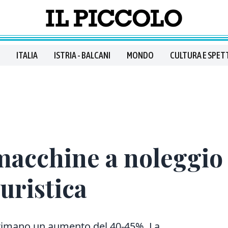
ITALIA
ISTRIA - BALCANI
MONDO
CULTURA E SPET
macchine a noleggio 
turistica
 stimano un aumento del 40-45%. La