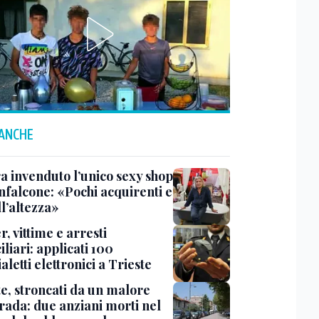
 ANCHE
a invenduto l’unico sexy shop
nfalcone: «Pochi acquirenti e
l’altezza»
r, vittime e arresti
liari: applicati 100
aletti elettronici a Trieste
te, stroncati da un malore
trada: due anziani morti nel