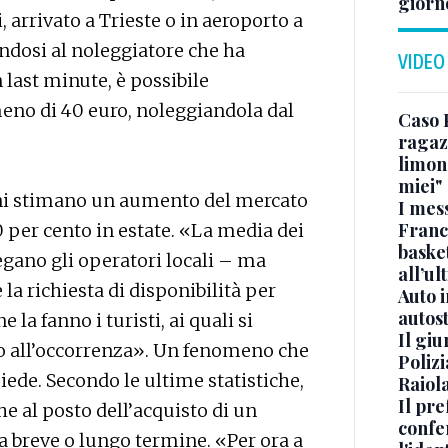
giorn
, arrivato a Trieste o in aeroporto a
endosi al noleggiatore che ha
VIDEO
n last minute, è possibile
meno di 40 euro, noleggiandola dal
Caso 
ragaz
limona
miei"
tini stimano un aumento del mercato
I mes
Franc
0 per cento in estate. «La media dei
basket
iegano gli operatori locali – ma
all’ul
la richiesta di disponibilità per
Auto 
autos
 la fanno i turisti, ai quali si
Il gi
o all’occorrenza». Un fenomeno che
Polizi
piede. Secondo le ultime statistiche,
Raiola
Il pre
che al posto dell’acquisto di un
confe
a breve o lungo termine. «Per ora a