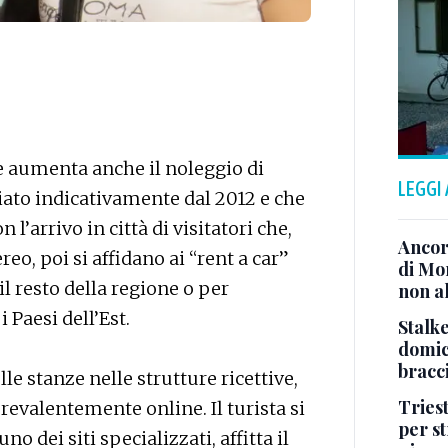
te aumenta anche il noleggio di
LEGGI
iato indicativamente dal 2012 e che
l’arrivo in città di visitatori che,
Ancor
eo, poi si affidano ai “rent a car”
di Mo
 il resto della regione o per
non al
 Paesi dell’Est.
Stalke
domici
bracci
e stanze nelle strutture ricettive,
Tries
revalentemente online. Il turista si
per s
o dei siti specializzati, affitta il