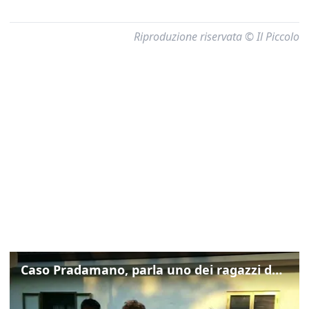
Riproduzione riservata © Il Piccolo
Caso Pradamano, parla uno dei ragazzi denunciati per la limonata: "Volevo anche aiutare i miei"