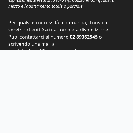
espressamente vietata la loro riproduzione con qualsiasi
mezzo e l'adattamento totale o parziale.
Per qualsiasi necessità o domanda, il nostro
servizio clienti è a tua completa disposizione.
Puoi contattarci al numero
02 89362545
o
scrivendo una mail a
servizioclienti@grupponem.it
.
Le tue preferenze relative alla privacy