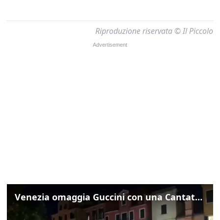
Riproduzione riservata © Il Piccolo
Venezia omaggia Guccini con una Cantata Anarchica in campo Santa Margherita