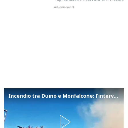
Incendio tra Duino e Monfalcone: l’intervento dei vigili del fuoco