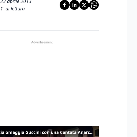
23 aprile 2013
1
' di lettura
Venezia omaggia Guccini con una Cantata Anarchica in campo Santa Margherita