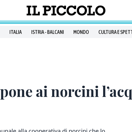
ITALIA
ISTRIA - BALCANI
MONDO
CULTURA E SPET
one ai norcini l’acq
ale alla cooperativa di norcini che lo