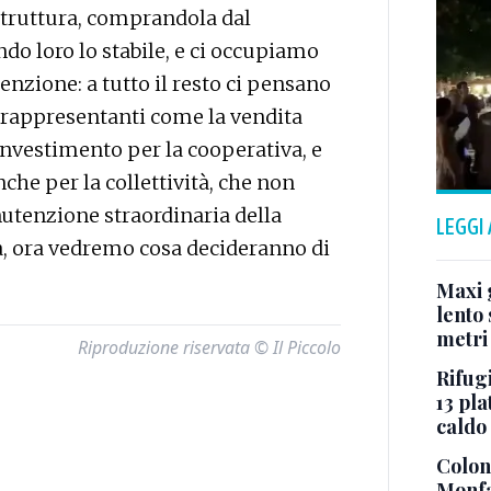
 struttura, comprandola dal
o loro lo stabile, e ci occupiamo
nzione: a tutto il resto ci pensano
o rappresentanti come la vendita
nvestimento per la cooperativa, e
he per la collettività, che non
nutenzione straordinaria della
LEGGI
ta, ora vedremo cosa decideranno di
Maxi g
lento 
metri
Riproduzione riservata © Il Piccolo
Rifugi
13 pla
caldo
Colonn
Monfa