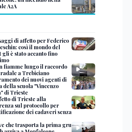
ale A2A
saggi di affetto per Federico
eschin: così il mondo del
 gli è stato accanto fino
timo
in fiamme lungo il raccordo
tradale a Trebiciano
uramento dei nuovi agenti di
a della scuola "Vincenzo
" di Trieste
fetto di Trieste alla
renza sul protocollo per
tificazione dei cadaveri senza
ve che trasporta la prima gru
th arriva a Monfalcone