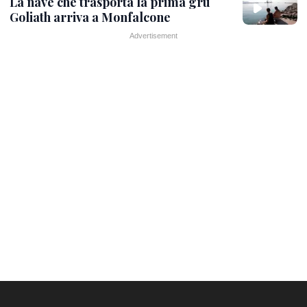
La nave che trasporta la prima gru
Goliath arriva a Monfalcone