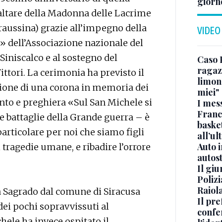
giorn
l’altare della Madonna delle Lacrime
draussina) grazie all’impegno della
VIDEO
» dell’Associazione nazionale del
Siniscalco e al sostegno del
Caso 
ragaz
tori. La cerimonia ha previsto il
limona
zione di una corona in memoria dei
miei"
to e preghiera «Sul San Michele si
I mes
Franc
e battaglie della Grande guerra – è
basket
particolare per noi che siamo figli
all’ul
Auto 
 tragedie umane, e ribadire l’orrore
autos
Il gi
Polizi
Raiola
 Sagrado dal comune di Siracusa
Il pre
dei pochi sopravvissuti al
confe
hele ha invece ospitato il