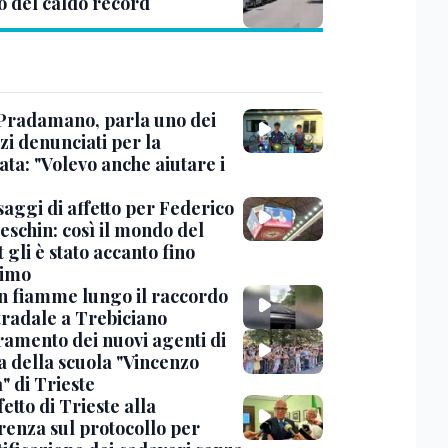
o del caldo record
Pradamano, parla uno dei
zi denunciati per la
ta: "Volevo anche aiutare i
saggi di affetto per Federico
eschin: così il mondo del
 gli è stato accanto fino
timo
in fiamme lungo il raccordo
tradale a Trebiciano
uramento dei nuovi agenti di
a della scuola "Vincenzo
" di Trieste
fetto di Trieste alla
renza sul protocollo per