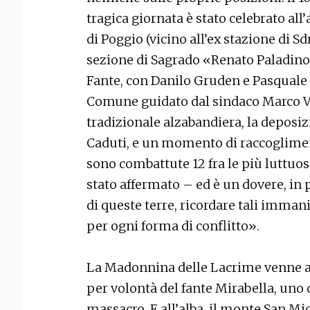
tragica giornata è stato celebrato al
di Poggio (vicino all’ex stazione di S
sezione di Sagrado «Renato Paladino
Fante, con Danilo Gruden e Pasquale 
Comune guidato dal sindaco Marco Vit
tradizionale alzabandiera, la deposi
Caduti, e un momento di raccoglimen
sono combattute 12 fra le più luttuos
stato affermato – ed è un dovere, in 
di queste terre, ricordare tali immani
per ogni forma di conflitto».
La Madonnina delle Lacrime venne a
per volontà del fante Mirabella, uno 
massacro. E all’alba, il monte San Mic