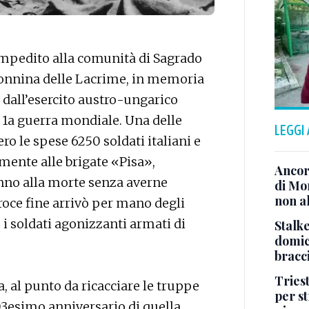
impedito alla comunità di Sagrado
donnina delle Lacrime, in memoria
o dall’esercito austro-ungarico
la 1a guerra mondiale. Una delle
LEGGI
ero le spese 6250 soldati italiani e
mente alle brigate «Pisa»,
Ancor
onno alla morte senza averne
di Mo
non al
roce fine arrivò per mano degli
i soldati agonizzanti armati di
Stalke
domici
bracci
Tries
a, al punto da ricacciare le truppe
per s
103esimo anniversario di quella