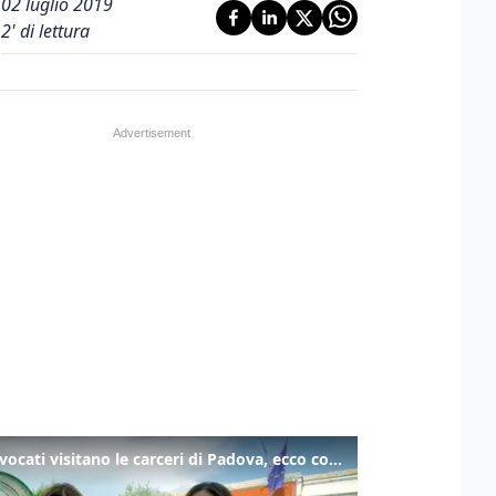
02 luglio 2019
2
' di lettura
Gli avvocati visitano le carceri di Padova, ecco cosa hanno trovato