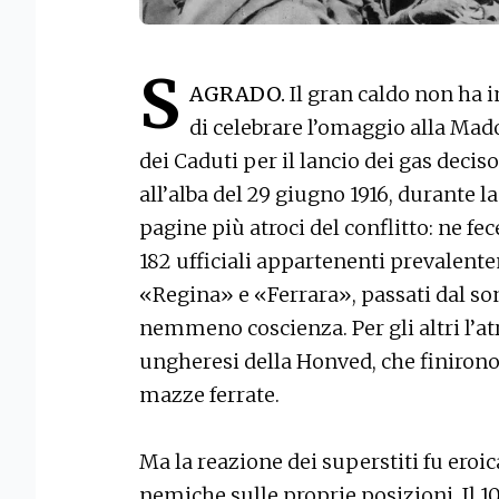
S
AGRADO.
Il gran caldo non ha 
di celebrare l’omaggio alla Ma
dei Caduti per il lancio dei gas decis
all’alba del 29 giugno 1916, durante 
pagine più atroci del conflitto: ne fec
182 ufficiali appartenenti prevalente
«Regina» e «Ferrara», passati dal s
nemmeno coscienza. Per gli altri l’at
ungheresi della Honved, che finirono 
mazze ferrate.
Ma la reazione dei superstiti fu eroic
nemiche sulle proprie posizioni. Il 