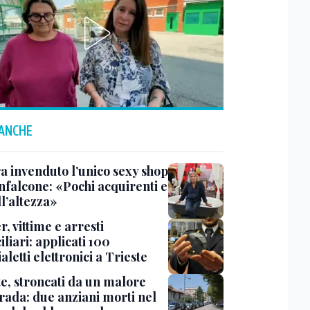
 ANCHE
a invenduto l’unico sexy shop
nfalcone: «Pochi acquirenti e
l’altezza»
r, vittime e arresti
liari: applicati 100
aletti elettronici a Trieste
te, stroncati da un malore
trada: due anziani morti nel