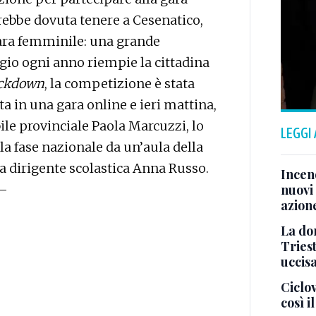
rebbe dovuta tenere a Cesenatico,
gara femminile: una grande
io ogni anno riempie la cittadina
ockdown
, la competizione è stata
a in una gara online e ieri mattina,
ile provinciale Paola Marcuzzi, lo
LEGGI
a fase nazionale da un’aula della
 dirigente scolastica Anna Russo.
Incend
 –
nuovi 
azion
La don
Tries
uccis
Ciclov
così i