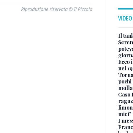
Riproduzione riservata © Il Piccolo
VIDEO
Il ta
Seren
potev
giorn
Ecco i
nel 19
Torna
pochi 
molla
Caso 
ragaz
limona
miei"
I mes
Franc