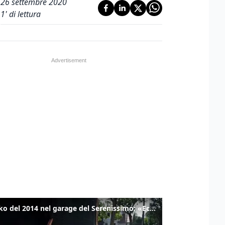
26 settembre 2020
1
' di lettura
Il tanko del 2014 nel garage del Serenissimo: «Ecco come potevamo resistere per qualche giornata»