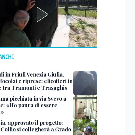
 ANCHE
i in Friuli Venezia Giulia,
focolai e riprese: elicotteri in
e tra Tramonti e Trasaghis
na picchiata in via Svevo a
te: «Ho paura di essere
a»
ia, approvato il progetto:
l Collio si collegherà a Grado