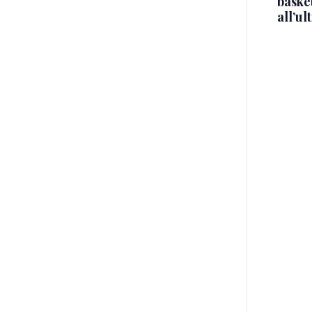
basket
all’ul