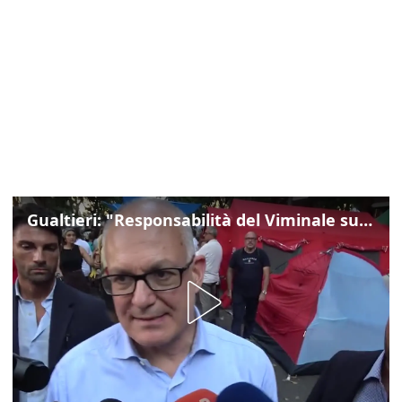
Gualtieri: "Responsabilità del Viminale su Spin Time? La posizione dei partiti è nota"