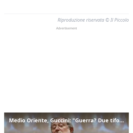
Riproduzione riservata © Il Piccolo
Medio Oriente, Guccini: "Guerra? Due tifoserie che si urlano contro e dimenticano vittime"