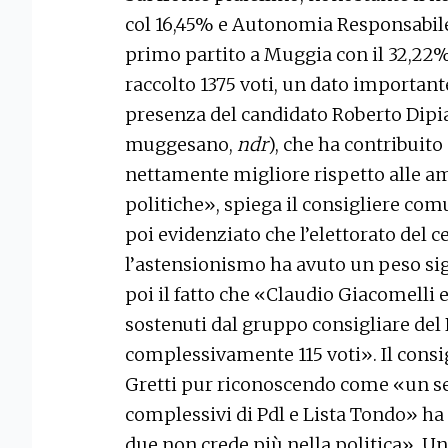
col 16,45% e Autonomia Responsabile
primo partito a Muggia con il 32,2
raccolto 1375 voti, un dato importan
presenza del candidato Roberto Dipia
muggesano,
ndr
), che ha contribuito
nettamente migliore rispetto alle amm
politiche», spiega il consigliere com
poi evidenziato che l’elettorato del
l’astensionismo ha avuto un peso sig
poi il fatto che «Claudio Giacomelli
sostenuti dal gruppo consigliare del 
complessivamente 115 voti». Il consi
Gretti pur riconoscendo come «un s
complessivi di Pdl e Lista Tondo» ha
due non crede più nella politica». Un 