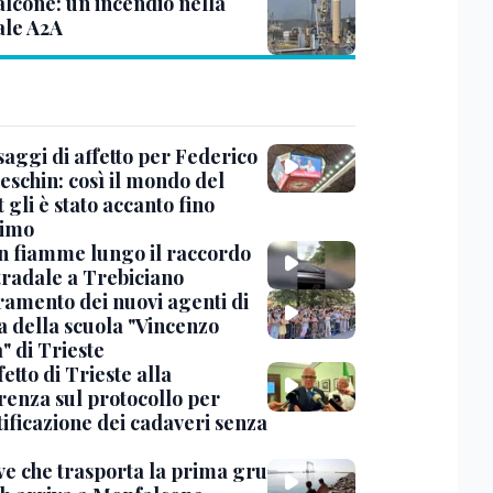
lcone: un incendio nella
ale A2A
saggi di affetto per Federico
eschin: così il mondo del
 gli è stato accanto fino
timo
in fiamme lungo il raccordo
tradale a Trebiciano
uramento dei nuovi agenti di
a della scuola "Vincenzo
" di Trieste
fetto di Trieste alla
renza sul protocollo per
tificazione dei cadaveri senza
ve che trasporta la prima gru