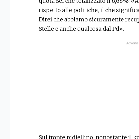
quota Sel che totalizzato il 6,68%: 
rispetto alle politiche, il che signifi
Direi che abbiamo sicuramente recup
Stelle e anche qualcosa dal Pd».
Sul fronte pidiellino, nonostante il k