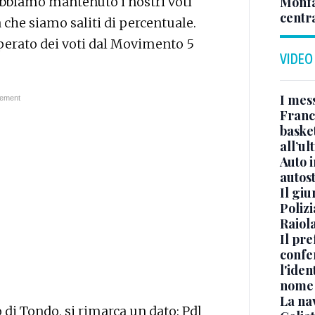
«Abbiamo mantenuto i nostri voti
Monfa
centr
ca che siamo saliti di percentuale.
erato dei voti dal Movimento 5
VIDEO
I mes
Franc
basket
all’ul
Auto 
autos
Il gi
Polizi
Raiola
Il pre
confe
l'iden
nome
La na
o di Tondo, si rimarca un dato: Pdl