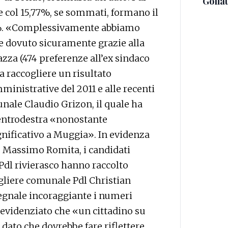
Golia
 col 15,77%, se sommati, formano il
2%. «Complessivamente abbiamo
te dovuto sicuramente grazie alla
zza (474 preferenze all’ex sindaco
 a raccogliere un risultato
inistrative del 2011 e alle recenti
unale Claudio Grizon, il quale ha
 centrodestra «nonostante
nificativo a Muggia». In evidenza
 e Massimo Romita, i candidati
Pdl rivierasco hanno raccolto
gliere comunale Pdl Christian
egnale incoraggiante i numeri
 evidenziato che «un cittadino su
dato che dovrebbe fare riflettere.