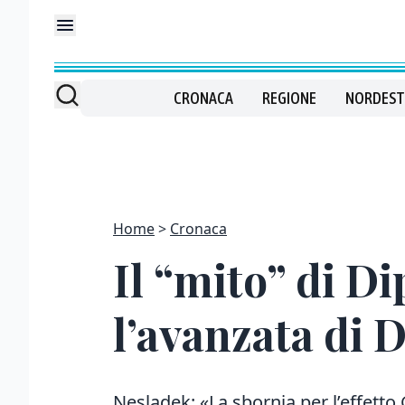
CRONACA
REGIONE
NORDEST
Home
Cronaca
Il “mito” di D
l’avanzata di 
Nesladek: «La sbornia per l’effetto 