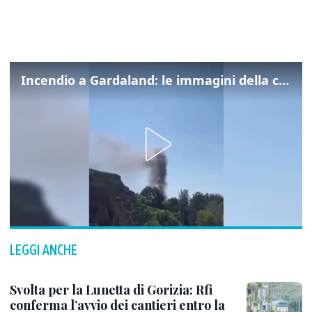
Incendio a Gardaland: le immagini della colonna di fumo
LEGGI ANCHE
Svolta per la Lunetta di Gorizia: Rfi
conferma l’avvio dei cantieri entro la