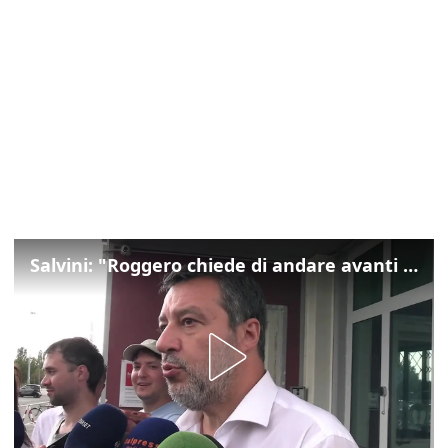
Salvini: "Roggero chiede di andare avanti su norma anti-risarcimenti"