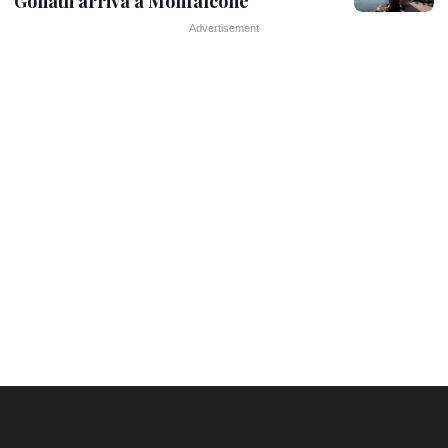
Goliath arriva a Monfalcone