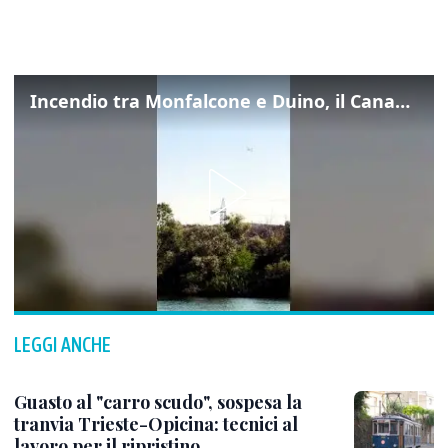
Incendio tra Monfalcone e Duino, il Canadair in azione per fermare le fiamme sul fronte dell’A4
LEGGI ANCHE
Guasto al "carro scudo", sospesa la
tranvia Trieste-Opicina: tecnici al
lavoro per il ripristino