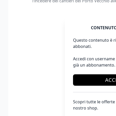
l’incedere dei cantieri del Porto Vecchio a
CONTENUTO
Questo contenuto è ri
abbonati.
Accedi con username 
già un abbonamento.
ACC
Scopri tutte le offer
nostro shop.