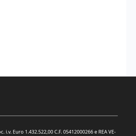
c. i.v. Euro 1.432.522,00 C.F. 05412000266 e REA VE-