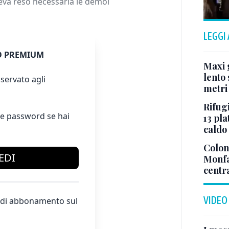
veva reso necessaria le demol
LEGGI
 PREMIUM
Maxi g
lento 
servato agli
metri
Rifugi
e password se hai
13 pla
caldo
Colonn
EDI
Monfa
centr
VIDEO
te di abbonamento sul