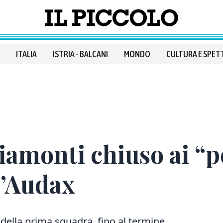
ITALIA
ISTRIA - BALCANI
MONDO
CULTURA E SPET
aiamonti chiuso ai “
l’Audax
e della prima squadra fino al termine