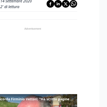
14 settembre 2020
2
' di lettura
Zaia ricorda Firminio Vettori: "Ha scritto pagine di storia del nostro territorio"