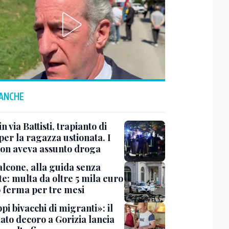
 ANCHE
n via Battisti, trapianto di
per la ragazza ustionata. I
 non aveva assunto droga
lcone, alla guida senza
e: multa da oltre 5 mila euro
o ferma per tre mesi
i bivacchi di migranti»: il
ato decoro a Gorizia lancia