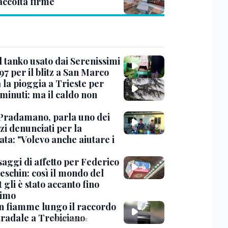
accolta firme
l tanko usato dai Serenissimi
97 per il blitz a San Marco
 la pioggia a Trieste per
minuti: ma il caldo non
Pradamano, parla uno dei
zi denunciati per la
ta: "Volevo anche aiutare i
saggi di affetto per Federico
eschin: così il mondo del
 gli è stato accanto fino
timo
in fiamme lungo il raccordo
tradale a Trebiciano