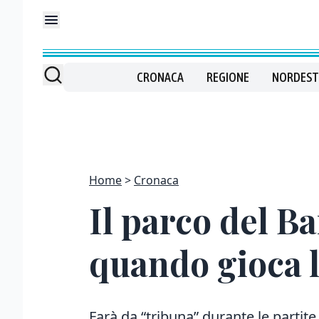
CRONACA
REGIONE
NORDEST
Home
Cronaca
Il parco del B
quando gioca 
Farà da “tribuna” durante le partit