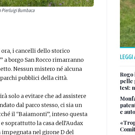
 Pierluigi Bumbaca
ora, i cancelli dello storico
LEGGI
” a borgo San Rocco rimarranno
lietto. Nessun mistero né alcuna
Rogo i
archi pubblici della città.
pelle 
test:
rà solo a evitare che ad assistere
Monfa
patent
ndato dal parco stesso, ci sia un
e aut
erché il “Baiamonti”, inteso questa
«Tropp
e soprattutto la casa dell’Audax
Comit
a impegnata nel girone D del