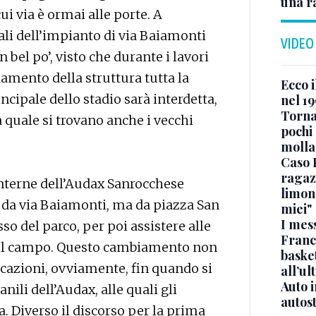
una r
ui via è ormai alle porte. A
uali dell’impianto di via Baiamonti
VIDEO
 bel po’, visto che durante i lavori
mento della struttura tutta la
Ecco i
ncipale dello stadio sarà interdetta,
nel 19
Torna
a quale si trovano anche i vecchi
pochi 
molla
Caso 
ragaz
 interne dell’Audax Sanrocchese
limona
 da via Baiamonti, ma da piazza San
miei"
I mes
sso del parco, per poi assistere alle
Franc
da il campo. Questo cambiamento non
basket
cazioni, ovviamente, fin quando si
all’ul
Auto 
nili dell’Audax, alle quali gli
autos
a. Diverso il discorso per la prima