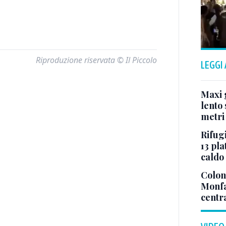
Riproduzione riservata © Il Piccolo
LEGGI
Maxi g
lento 
metri
Rifugi
13 pla
caldo
Colonn
Monfa
centr