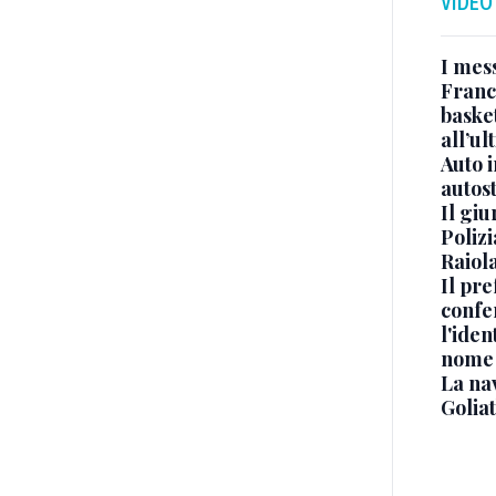
VIDEO
I mes
Franc
basket
all’ul
Auto 
autos
Il gi
Polizi
Raiola
Il pre
confe
l'iden
nome
La na
Golia