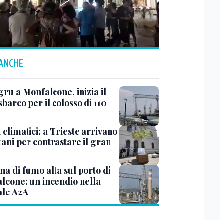
 ANCHE
ru a Monfalcone, inizia il
sbarco per il colosso di 110
 climatici: a Trieste arrivano
tani per contrastare il gran
a di fumo alta sul porto di
lcone: un incendio nella
ale A2A