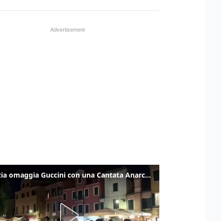
Venezia omaggia Guccini con una Cantata Anarchica in campo Santa Margherita