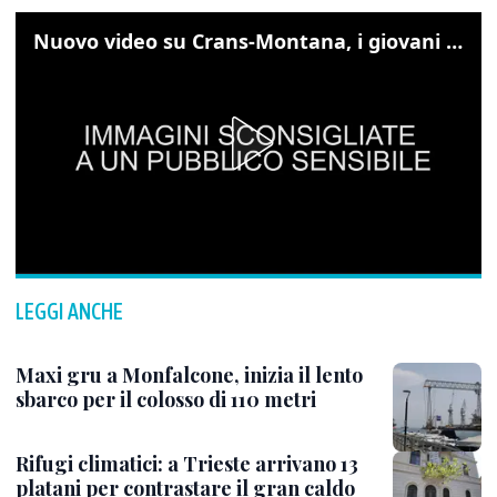
Nuovo video su Crans-Montana, i giovani cercano di sfondare le vetrate
LEGGI ANCHE
Maxi gru a Monfalcone, inizia il lento
sbarco per il colosso di 110 metri
Rifugi climatici: a Trieste arrivano 13
platani per contrastare il gran caldo