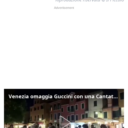
Venezia omaggia Guccini con una Cantata Anarchica in campo Santa Margherita