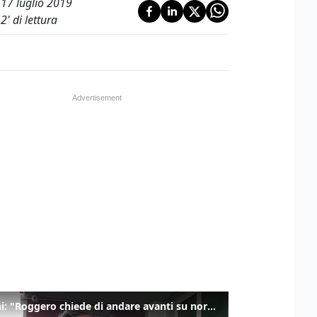
17 luglio 2019
2
' di lettura
Salvini: "Roggero chiede di andare avanti su norma anti-risarcimenti"