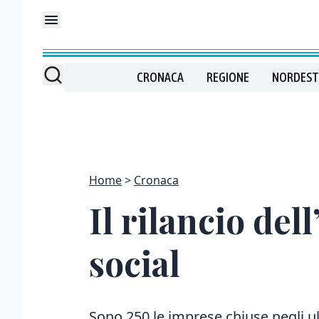
CRONACA
REGIONE
NORDEST
Home
Cronaca
Il rilancio del
social
Sono 250 le imprese chiuse negli ult