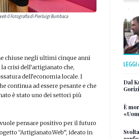
b © Fotografia di Pierluigi Bumbaca
 chiuse negli ultimi cinque anni
LEGGI
la crisi dell’artigianato che,
ssatura dell’economia locale. I
Dal K
he continua ad essere pesante e che
Goriz
nato è stato uno dei settori più
È mor
«Uomo
uole pensare positivo per il futuro
Svolta
rogetto “Artigianato.Web”, ideato in
confer