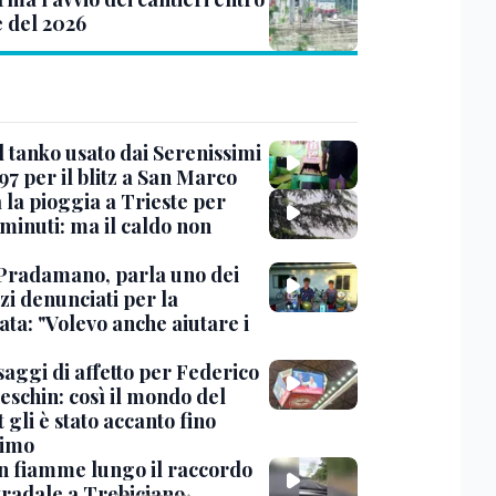
e del 2026
l tanko usato dai Serenissimi
97 per il blitz a San Marco
 la pioggia a Trieste per
minuti: ma il caldo non
Pradamano, parla uno dei
zi denunciati per la
ta: "Volevo anche aiutare i
saggi di affetto per Federico
eschin: così il mondo del
 gli è stato accanto fino
timo
in fiamme lungo il raccordo
tradale a Trebiciano