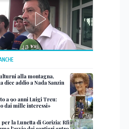
 ANCHE
ulturni alla montagna,
ia dice addio a Nada Sanzin
to a 90 anni Luigi Treu:
 dai mille interessi»
 per la Lunetta di Gorizia: Rfi
ma l’avvio dei cantieri entro