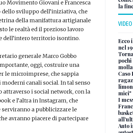
l suo Movimento Giovani e Francesca
la fin
dello sviluppo dell’iniziativa, che
etrina della manifattura artigianale
VIDEO
to le realtà ed il prezioso lavoro
 dell’intero territorio isontino.
Ecco i
nel 19
Torna
gretario generale Marco Gobbo
pochi 
mportante, oggi, costruire una
molla
Caso 
r le microimprese, che sappia
ragaz
i moderni canali social. In tal senso
limona
 attraverso i social network, con la
miei"
I mes
ook e l’altra in Instagram, che
Franc
 serviranno a pubblicizzare le
basket
, che avranno piacere di partecipare
all’ul
Auto 
autos