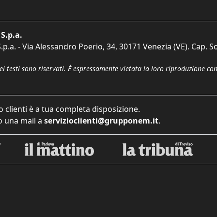
S.p.a.
p.a. - Via Alessandro Poerio, 34, 30171 Venezia (VE). Cap. So
dei testi sono riservati. È espressamente vietata la loro riproduzione co
o clienti è a tua completa disposizione.
 una mail a
servizioclienti@grupponem.it
.