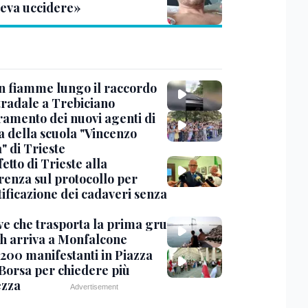
leva uccidere»
in fiamme lungo il raccordo
tradale a Trebiciano
uramento dei nuovi agenti di
a della scuola "Vincenzo
" di Trieste
fetto di Trieste alla
renza sul protocollo per
tificazione dei cadaveri senza
ve che trasporta la prima gru
th arriva a Monfalcone
 200 manifestanti in Piazza
 Borsa per chiedere più
ezza