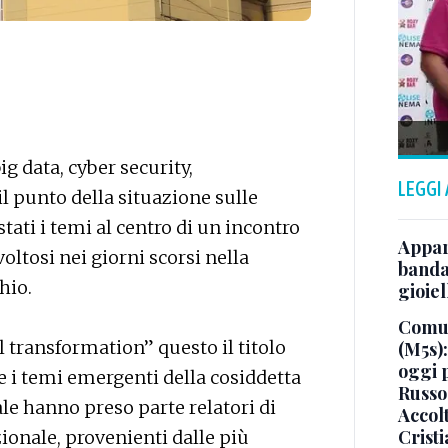
ig data, cyber security,
LEGGI
 il punto della situazione sulle
stati i temi al centro di un incontro
Appar
oltosi nei giorni scorsi nella
banda 
hio.
gioiel
Comun
l transformation” questo il titolo
(M5s)
oggi 
re i temi emergenti della cosiddetta
Russo
ale hanno preso parte relatori di
Accol
Crist
zionale, provenienti dalle più