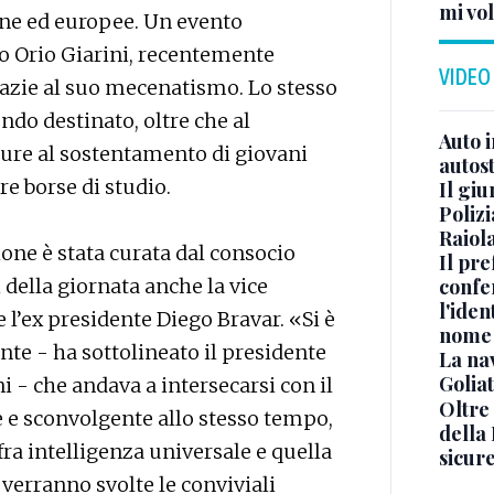
mi vo
ane ed europee. Un evento
o Orio Giarini, recentemente
VIDEO
razie al suo mecenatismo. Lo stesso
ondo destinato, oltre che al
Auto 
pure al sostentamento di giovani
autos
re borse di studio.
Il gi
Polizi
Raiola
ione è stata curata dal consocio
Il pre
confe
 della giornata anche la vice
l'iden
 l’ex presidente Diego Bravar. «Si è
nome
nte - ha sottolineato il presidente
La na
Golia
 - che andava a intersecarsi con il
Oltre
e e sconvolgente allo stesso tempo,
della
fra intelligenza universale e quella
sicur
 verranno svolte le conviviali