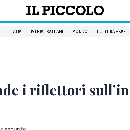
ITALIA
ISTRIA - BALCANI
MONDO
CULTURA E SPET
de i riflettori sull’i
er security