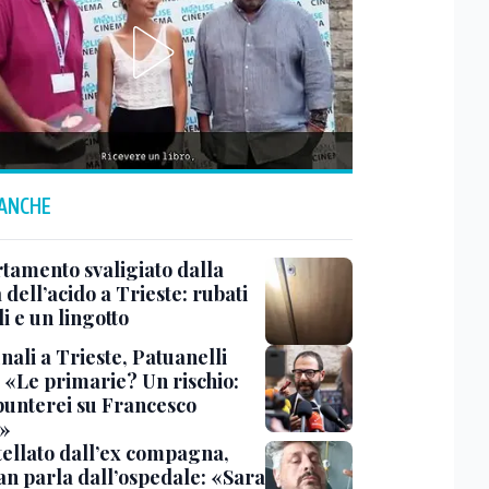
 ANCHE
tamento svaligiato dalla
dell’acido a Trieste: rubati
li e un lingotto
ali a Trieste, Patuanelli
: «Le primarie? Un rischio:
punterei su Francesco
»
tellato dall’ex compagna,
ian parla dall’ospedale: «Sara