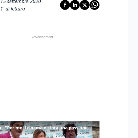
15 settembre 2020
1
' di lettura
Ronchi: "Per me il cinema è stata una passione, monografia dedicata è un bel regalo"