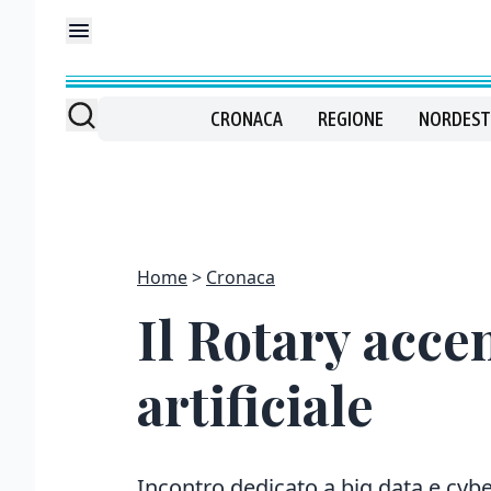
CRONACA
REGIONE
NORDEST
Home
Cronaca
Il Rotary accen
artificiale
Incontro dedicato a big data e cyb