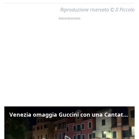
Riproduzione riservata © Il Piccolo
Venezia omaggia Guccini con una Cantata Anarchica in campo Santa Margherita