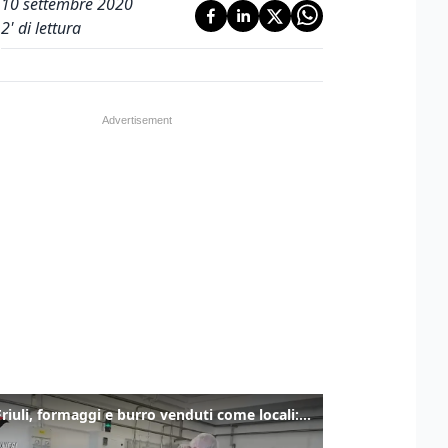
10 settembre 2020
2
' di lettura
Alto Friuli, formaggi e burro venduti come locali: nei prodotti latte da fuori regione e dall’estero