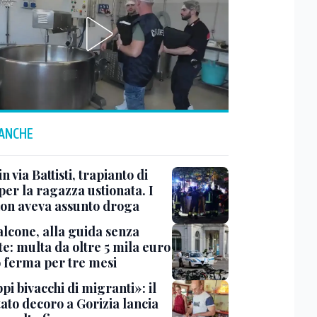
 ANCHE
n via Battisti, trapianto di
per la ragazza ustionata. I
 non aveva assunto droga
lcone, alla guida senza
e: multa da oltre 5 mila euro
o ferma per tre mesi
i bivacchi di migranti»: il
ato decoro a Gorizia lancia