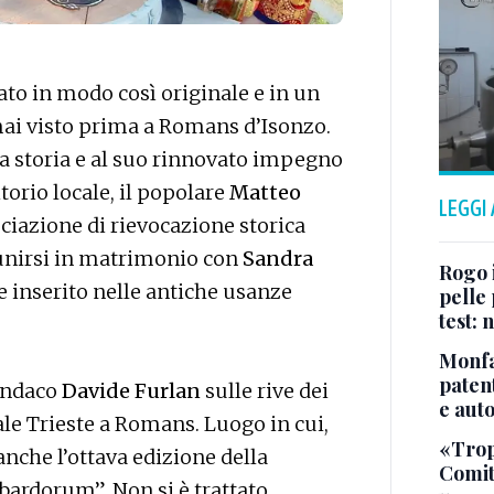
o in modo così originale e in un
 mai visto prima a Romans d’Isonzo.
la storia e al suo rinnovato impegno
torio locale, il popolare
Matteo
LEGGI
ociazione di rievocazione storica
 unirsi in matrimonio con
Sandra
Rogo i
le inserito nelle antiche usanze
pelle 
test:
Monfa
patent
sindaco
Davide Furlan
sulle rive dei
e aut
iale Trieste a Romans. Luogo in cui,
«Tropp
 anche l’ottava edizione della
Comit
ardorum”. Non si è trattato,