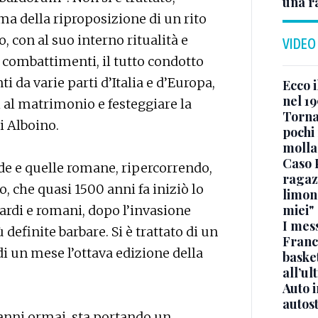
una r
 della riproposizione di un rito
, con al suo interno ritualità e
VIDEO
 combattimenti, il tutto condotto
i da varie parti d’Italia e d’Europa,
Ecco i
nel 19
 al matrimonio e festeggiare la
Torna
i Alboino.
pochi 
molla
Caso 
arde e quelle romane, ripercorrendo,
ragaz
o, che quasi 1500 anni fa iniziò lo
limona
miei"
ardi e romani, dopo l’invasione
I mes
 definite barbare. Si è trattato di un
Franc
di un mese l’ottava edizione della
basket
all’ul
Auto 
autos
 anni ormai, sta portando un