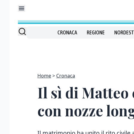
CRONACA
REGIONE
NORDEST
Home
Cronaca
Il sì di Matte
con nozze lon
Il matrimonio ha unito il rito civile 