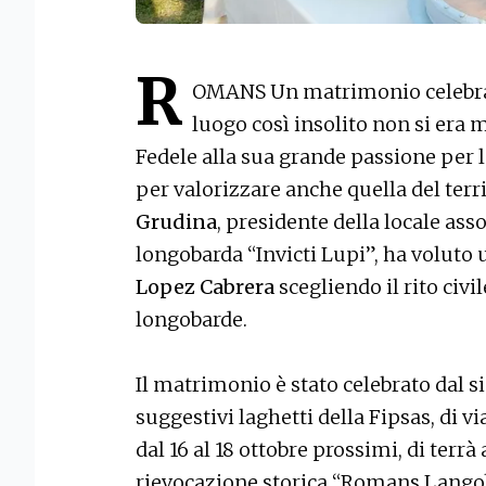
R
OMANS Un matrimonio celebrat
luogo così insolito non si era
Fedele alla sua grande passione per 
per valorizzare anche quella del terri
Grudina
, presidente della locale ass
longobarda “Invicti Lupi”, ha voluto
Lopez Cabrera
scegliendo il rito civi
longobarde.
Il matrimonio è stato celebrato dal 
suggestivi laghetti della Fipsas, di v
dal 16 al 18 ottobre prossimi, di terrà
rievocazione storica “Romans Langob