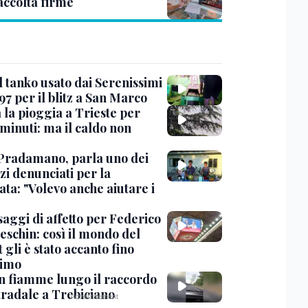
accolta firme
l tanko usato dai Serenissimi
97 per il blitz a San Marco
 la pioggia a Trieste per
minuti: ma il caldo non
Pradamano, parla uno dei
zi denunciati per la
ta: "Volevo anche aiutare i
saggi di affetto per Federico
eschin: così il mondo del
 gli è stato accanto fino
timo
in fiamme lungo il raccordo
tradale a Trebiciano