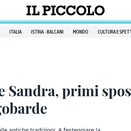
ITALIA
ISTRIA - BALCANI
MONDO
CULTURA E SPET
o e Sandra, primi sp
gobarde
alle antiche tradizioni. A festeggiare la