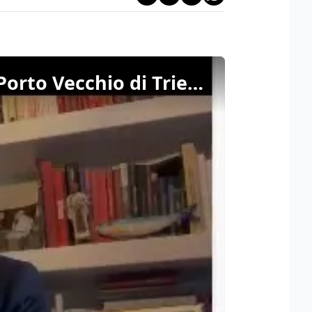
Il sindaco Dipiazza: "Il 2025 sarà un anno decisivo per il Porto Vecchio di Trieste"