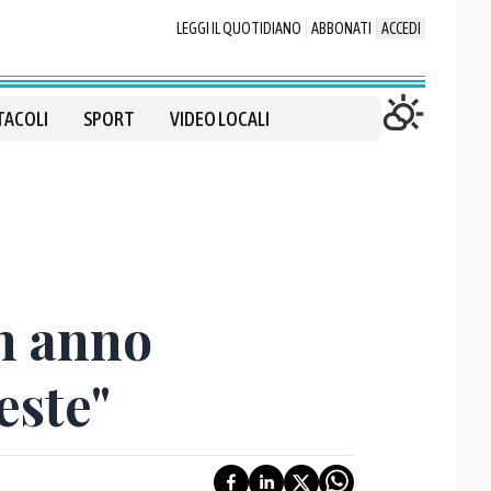
LEGGI IL QUOTIDIANO
ABBONATI
ACCEDI
TACOLI
SPORT
VIDEO LOCALI
un anno
este"