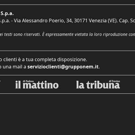
S.p.a.
p.a. - Via Alessandro Poerio, 34, 30171 Venezia (VE). Cap. So
dei testi sono riservati. È espressamente vietata la loro riproduzione co
o clienti è a tua completa disposizione.
 una mail a
servizioclienti@grupponem.it
.