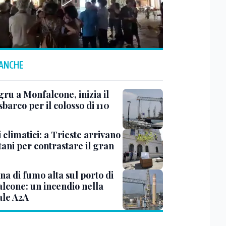
 ANCHE
ru a Monfalcone, inizia il
sbarco per il colosso di 110
 climatici: a Trieste arrivano
tani per contrastare il gran
a di fumo alta sul porto di
lcone: un incendio nella
ale A2A