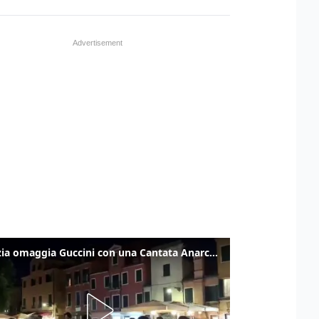
Venezia omaggia Guccini con una Cantata Anarchica in campo Santa Margherita