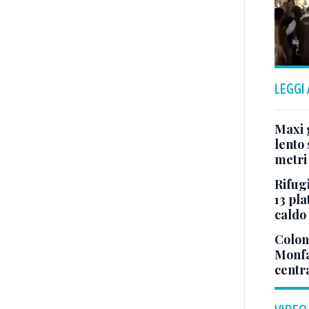
LEGGI
Maxi g
lento 
metri
Rifugi
13 pla
caldo
Colonn
Monfa
centr