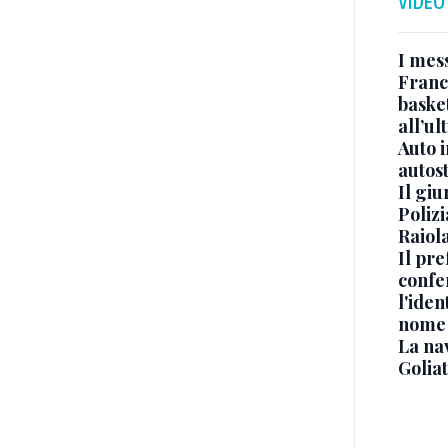
VIDEO
I mes
Franc
basket
all’ul
Auto 
autos
Il gi
Polizi
Raiola
Il pre
confe
l'iden
nome
La na
Golia