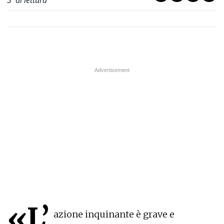
3
' di lettura
«L’
azione inquinante è grave e