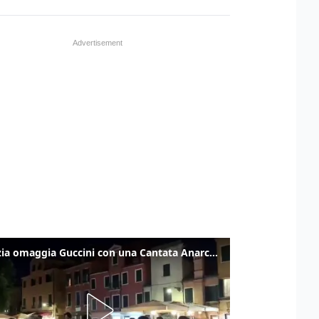
Venezia omaggia Guccini con una Cantata Anarchica in campo Santa Margherita