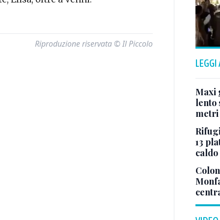
Riproduzione riservata © Il Piccolo
LEGGI
Maxi g
lento 
metri
Rifugi
13 pla
caldo
Colonn
Monfa
centr