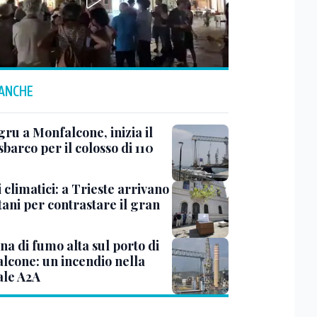
 ANCHE
ru a Monfalcone, inizia il
sbarco per il colosso di 110
 climatici: a Trieste arrivano
tani per contrastare il gran
a di fumo alta sul porto di
lcone: un incendio nella
ale A2A