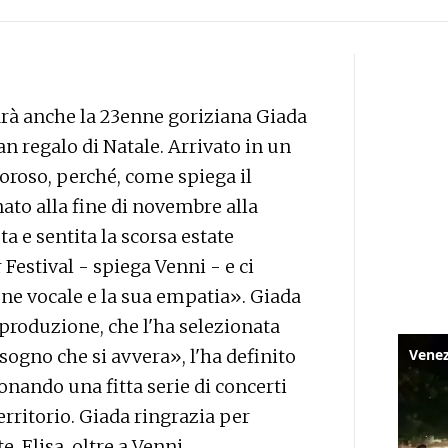
 sarà anche la 23enne goriziana Giada
an regalo di Natale. Arrivato in un
roso, perché, come spiega il
ato alla fine di novembre alla
a e sentita la scorsa estate
Festival - spiega Venni - e ci
ne vocale e la sua empatia». Giada
 produzione, che l'ha selezionata
Un sogno che si avvera», l'ha definito
onando una fitta serie di concerti
territorio. Giada ringrazia per
, Elisa, oltre a Venni.