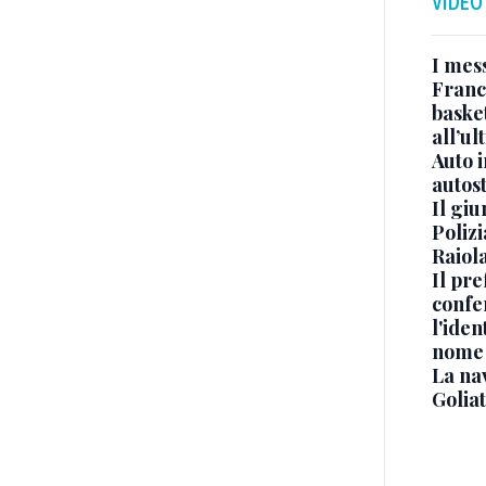
VIDEO
I mes
Franc
basket
all’ul
Auto 
autos
Il gi
Polizi
Raiola
Il pre
confe
l'iden
nome
La na
Golia