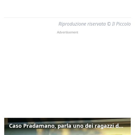
Riproduzione riservata © Il Piccolo
Caso Pradamano, parla uno dei ragazzi denunciati per la limonata: "Volevo anche aiutare i miei"