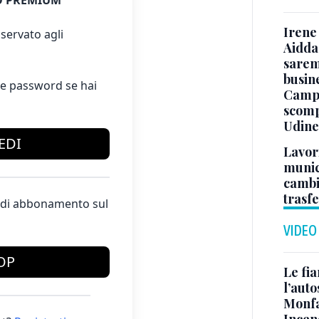
 PREMIUM
Irene 
servato agli
Aidda 
sarem
busin
e password se hai
Campo
scomp
Udine
EDI
Lavori
munici
cambi
trasf
te di abbonamento sul
VIDEO
OP
Le fi
l’auto
Monfa