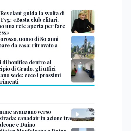
Revelant guida la svolta di
Fvg: «Basta club elitari,
o una rete aperta per fare
ess»
rosso, uomo di 80 anni
are da casa: ritrovato a
 di bonifica dentro al
pio di Grado, gli uffici
ano sede: ecco i prossimi
erimenti
amme avanzano verso
strada: canadair in azione tra
lcone e Duino