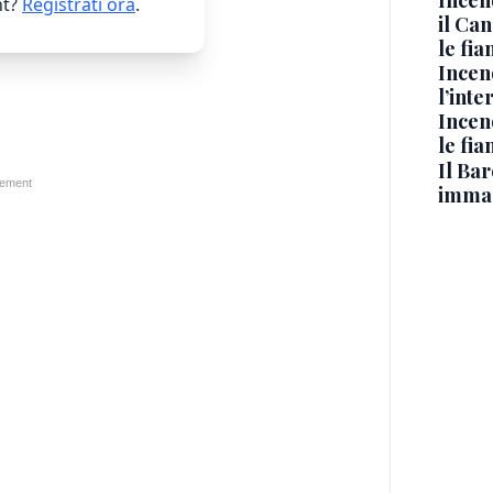
Incen
t?
Registrati ora
.
il Ca
le fi
Incen
l’inte
Incen
le fi
Il Bar
immag