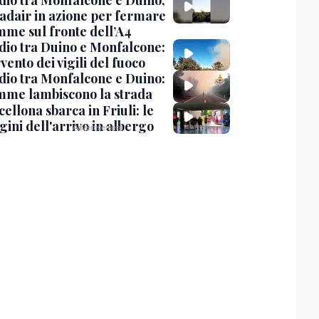
dio tra Monfalcone e Duino,
nadair in azione per fermare
amme sul fronte dell’A4
dio tra Duino e Monfalcone:
rvento dei vigili del fuoco
dio tra Monfalcone e Duino:
amme lambiscono la strada
cellona sbarca in Friuli: le
ini dell'arrivo in albergo