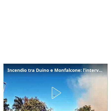
Incendio tra Duino e Monfalcone: l’intervento dei vigili del fuoco