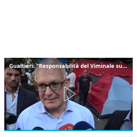
Gualtieri: "Responsabilità del Viminale su Spin Time? La posizione dei partiti è nota"