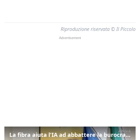
Riproduzione riservata © Il Piccolo
La fibra aiuta l'IA ad abbattere la burocrazia, progetto pilota in Veneto