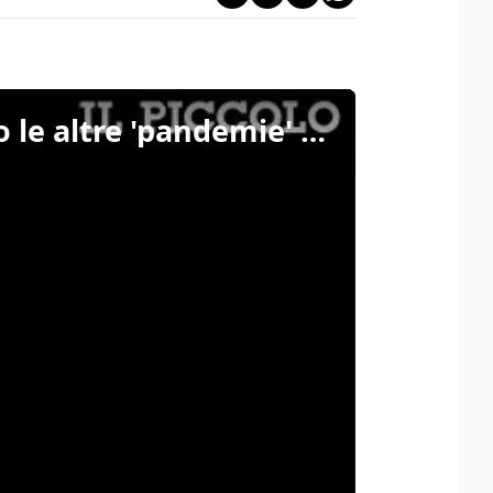
In cammino lungo il Carso, terra di confine: "Ricordando le altre 'pandemie' della storia"