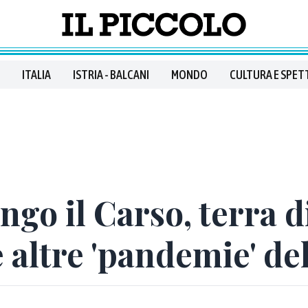
ITALIA
ISTRIA - BALCANI
MONDO
CULTURA E SPET
go il Carso, terra d
 altre 'pandemie' del