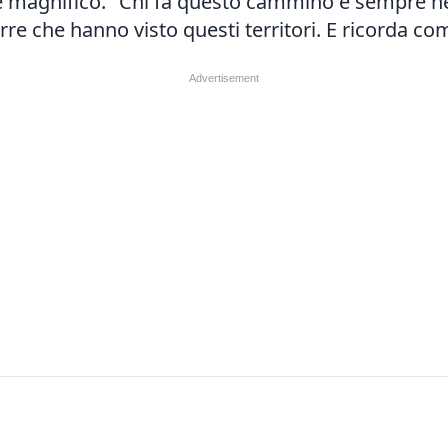
 e magnifico. "Chi fa questo cammino è sempre n
erre che hanno visto questi territori. E ricorda c