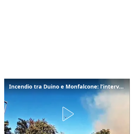
Incendio tra Duino e Monfalcone: l’intervento dei vigili del fuoco