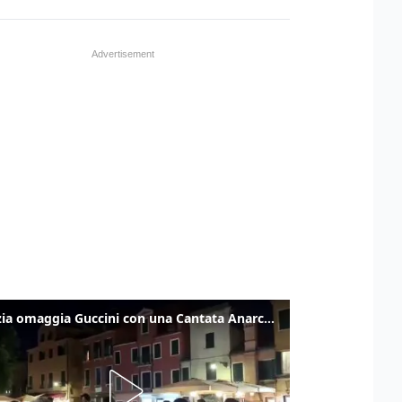
Venezia omaggia Guccini con una Cantata Anarchica in campo Santa Margherita