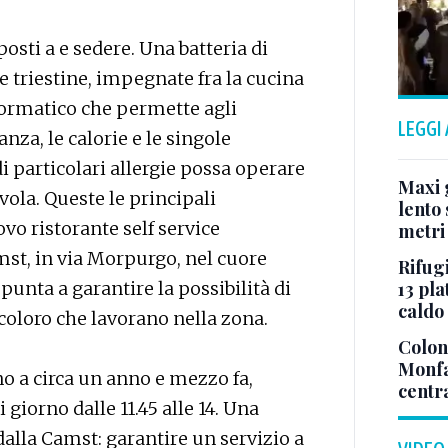
osti a e sedere. Una batteria di
e triestine, impegnate fra la cucina
nformatico che permette agli
LEGGI
anza, le calorie e le singole
 particolari allergie possa operare
Maxi g
vola. Queste le principali
lento 
ovo ristorante self service
metri
mst, in via Morpurgo, nel cuore
Rifugi
13 pla
 punta a garantire la possibilità di
caldo
coloro che lavorano nella zona.
Colonn
Monfa
ino a circa un anno e mezzo fa,
centr
 giorno dalle 11.45 alle 14. Una
dalla Camst: garantire un servizio a