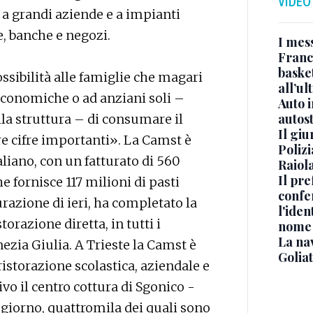
VIDEO
 a grandi aziende e a impianti
e, banche e negozi.
I mes
Franc
basket
sibilità alle famiglie che magari
all’ul
economiche o ad anziani soli –
Auto 
autos
lla struttura – di consumare il
Il gi
 cifre importanti». La Camst è
Polizi
liano, con un fatturato di 560
Raiola
Il pre
he fornisce 117 milioni di pasti
confe
urazione di ieri, ha completato la
l'iden
orazione diretta, in tutti i
nome
La na
nezia Giulia. A Trieste la Camst è
Golia
ristorazione scolastica, aziendale e
ivo il centro cottura di Sgonico -
 giorno, quattromila dei quali sono