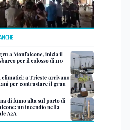
 ANCHE
ru a Monfalcone, inizia il
sbarco per il colosso di 110
 climatici: a Trieste arrivano
tani per contrastare il gran
a di fumo alta sul porto di
lcone: un incendio nella
ale A2A