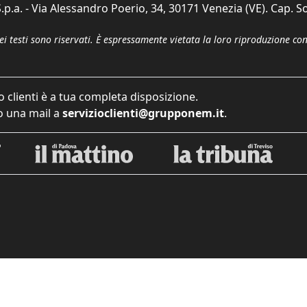
p.a. - Via Alessandro Poerio, 34, 30171 Venezia (VE). Cap. So
dei testi sono riservati. È espressamente vietata la loro riproduzione co
o clienti è a tua completa disposizione.
 una mail a
servizioclienti@grupponem.it
.
iva sulla raccolta
Le tue preferenze relative alla priva