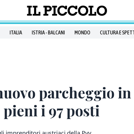
ITALIA
ISTRIA - BALCANI
MONDO
CULTURA E SPET
nuovo parcheggio in 
 pieni i 97 posti
gli imprenditori austriaci della Pvv