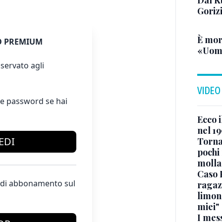
Dal K
Goriz
È mor
 PREMIUM
«Uomo
servato agli
VIDEO
e password se hai
Ecco i
nel 19
EDI
Torna
pochi 
molla
Caso 
te di abbonamento sul
ragaz
limona
miei"
I mes