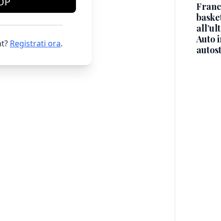
OP
Franc
basket
all’ul
Auto 
t?
Registrati ora
.
autos