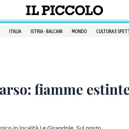
ITALIA
ISTRIA - BALCANI
MONDO
CULTURA E SPET
arso: fiamme estinte
onico in località Le Girandole. Sul posto