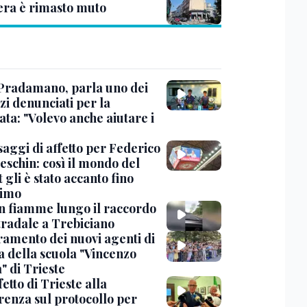
era è rimasto muto
Pradamano, parla uno dei
zi denunciati per la
ta: "Volevo anche aiutare i
saggi di affetto per Federico
eschin: così il mondo del
 gli è stato accanto fino
timo
in fiamme lungo il raccordo
tradale a Trebiciano
uramento dei nuovi agenti di
a della scuola "Vincenzo
" di Trieste
fetto di Trieste alla
renza sul protocollo per