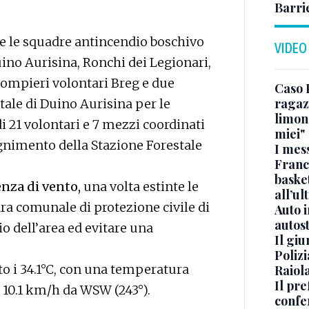
Barri
te le squadre antincendio boschivo
VIDEO
uino Aurisina, Ronchi dei Legionari,
pompieri volontari Breg e due
Caso 
ragaz
stale di Duino Aurisina per le
limona
i 21 volontari e 7 mezzi coordinati
miei"
egnimento della Stazione Forestale
I mes
Franc
basket
enza di vento,
una volta estinte le
all’ul
ra comunale di protezione civile di
Auto 
autos
o dell’area ed evitare una
Il gi
Polizi
o i 34.1°C, con una temperatura
Raiola
Il pre
 a 10.1 km/h da WSW (243°).
confe