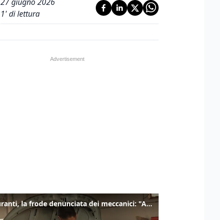
27 giugno 2026
1
' di lettura
Carburanti, la frode denunciata dei meccanici: "Acqua in gasolio e benzina"