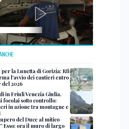
 ANCHE
 per la Lunetta di Gorizia: Rfi
ma l’avvio dei cantieri entro
e del 2026
i in Friuli Venezia Giulia,
i focolai sotto controllo:
teri in azione tra montagne e
i
impero del Duce al mitico
” Esso: ora il muro di largo