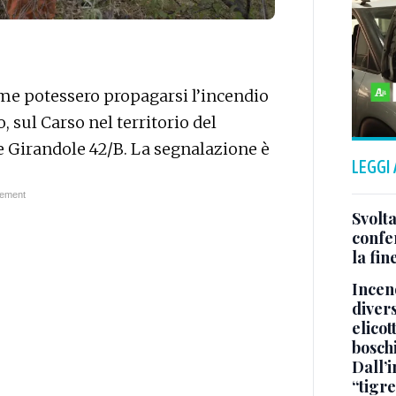
mme potessero propagarsi l’incendio
 sul Carso nel territorio del
e Girandole 42/B. La segnalazione è
LEGGI
Svolta
confer
la fin
Incend
divers
elicot
bosch
Dall’
“tigre