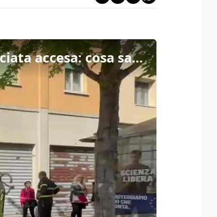
Incendio in viale D’Annunzio, l’ipotesi della sigaretta lasciata accesa: cosa sappiamo finora