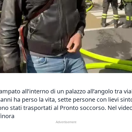
ampato all’interno di un palazzo all’angolo tra via
anni ha perso la vita, sette persone con lievi sin
 stati trasportati al Pronto soccorso. Nel vide
finora