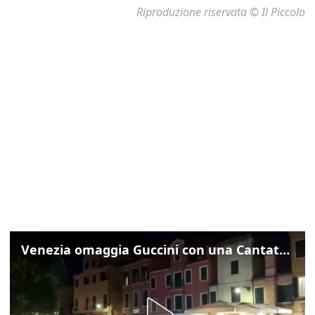
Riproduzione riservata © Il Piccolo
Venezia omaggia Guccini con una Cantata Anarchica in campo Santa Margherita