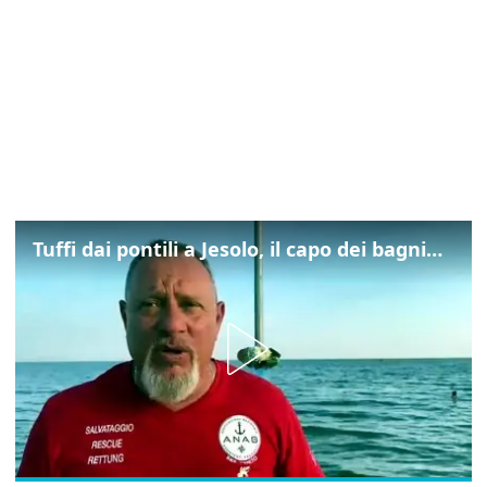
Tuffi dai pontili a Jesolo, il capo dei bagnini: "L'impegno di tutti per evitare altre tragedie"