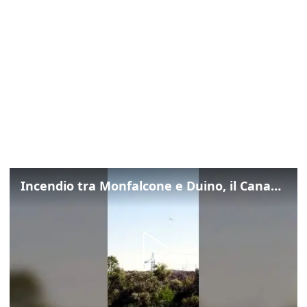
Incendio tra Monfalcone e Duino, il Canadair in azione per fermare le fiamme sul fronte dell’A4