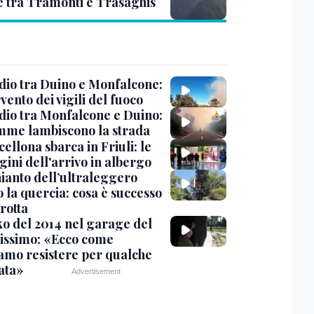
e tra Tramonti e Trasaghis
dio tra Duino e Monfalcone:
rvento dei vigili del fuoco
dio tra Monfalcone e Duino:
amme lambiscono la strada
cellona sbarca in Friuli: le
ini dell'arrivo in albergo
hianto dell’ultraleggero
 la quercia: cosa è successo
rotta
nko del 2014 nel garage del
issimo: «Ecco come
amo resistere per qualche
ata»