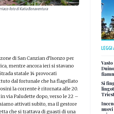
riaco-foto di Katia Bonaventura
LEGGI
e zone di San Canzian d’Isonzo per
Vasto
trica, mentre ancora ieri si stavano
Duino:
Strada statale 14 provocati
fiamm
uto dal fortunale che ha flagellato
Si fin
lingot
osini la corrente è ritornata alle 20.
Tries
e in via Paludette dopo, verso le 22 –
Incend
 siamo attivati subito, ma il gestore
nuovi 
etta che si trattava di guasti di una