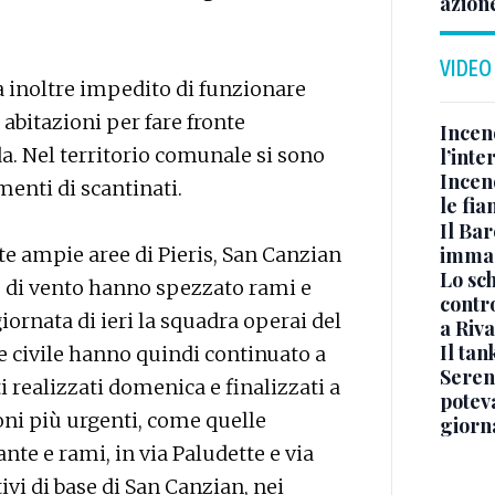
azion
VIDEO
a inoltre impedito di funzionare
abitazioni per fare fronte
Incen
a. Nel territorio comunale si sono
l’inte
Incen
menti di scantinati.
le fi
Il Bar
immag
e ampie aree di Pieris, San Canzian
Lo sc
che di vento hanno spezzato rami e
contro
giornata di ieri la squadra operai del
a Riva
Il ta
e civile hanno quindi continuato a
Seren
 realizzati domenica e finalizzati a
potev
oni più urgenti, come quelle
giorn
iante e rami, in via Paludette e via
ivi di base di San Canzian, nei