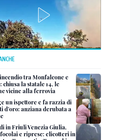
 ANCHE
 incendio tra Monfalcone e
 chiusa la statale 14, le
e vicine alla ferrovia
ge un ispettore e fa razzia di
ti d’oro: anziana derubata a
te
i in Friuli Venezia Giulia,
focolai e riprese: elicotteri in