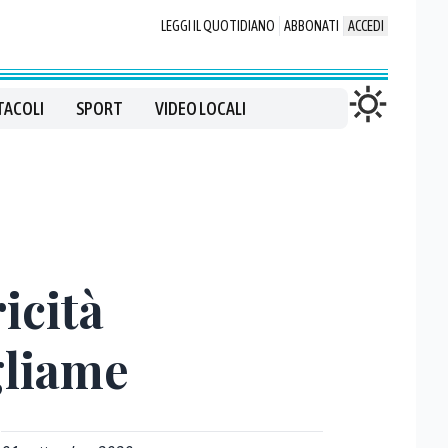
LEGGI IL QUOTIDIANO
ABBONATI
ACCEDI
TACOLI
SPORT
VIDEO LOCALI
icità
gliame