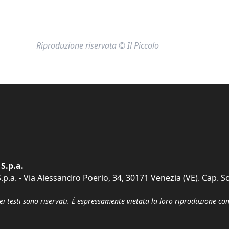
Riproduzione riservata © Il Piccolo
S.p.a.
p.a. - Via Alessandro Poerio, 34, 30171 Venezia (VE). Cap. So
dei testi sono riservati. È espressamente vietata la loro riproduzione co