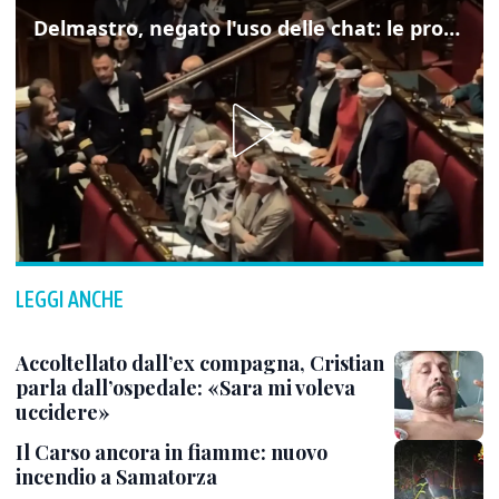
Delmastro, negato l'uso delle chat: le proteste di Avs e M5s
LEGGI ANCHE
Accoltellato dall’ex compagna, Cristian
parla dall’ospedale: «Sara mi voleva
uccidere»
Il Carso ancora in fiamme: nuovo
incendio a Samatorza