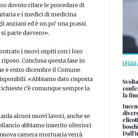
mo dovuto rifare le procedure di
itaria e i medici di medicina
i anziani ed è un po’ una prassi.
si parte davvero».
ntrato i nuovi ospiti con i loro
di riposo. Conclusa questa fase in
LEGGI
one e entro dicembre il Comune
 disponibili. «Abbiamo dato risposta
Svolta
i richieste c’è comunque sempre la
confer
la fin
Incend
divers
arda alcuni nuovi lavori, anche se
elicot
ilancio abbiamo inserito ulteriori
bosch
Dall’
a nuova camera mortuaria verrà