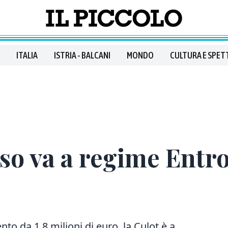
ITALIA
ISTRIA - BALCANI
MONDO
CULTURA E SPET
oso va a regime Entr
o da 1,8 milioni di euro, la Culot è a