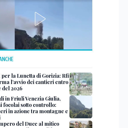
 ANCHE
 per la Lunetta di Gorizia: Rfi
ma l’avvio dei cantieri entro
e del 2026
i in Friuli Venezia Giulia,
i focolai sotto controllo:
teri in azione tra montagne e
i
impero del Duce al mitico