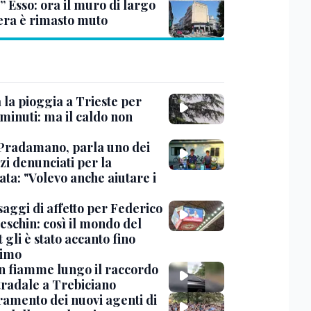
” Esso: ora il muro di largo
era è rimasto muto
 la pioggia a Trieste per
minuti: ma il caldo non
Pradamano, parla uno dei
zi denunciati per la
ta: "Volevo anche aiutare i
saggi di affetto per Federico
eschin: così il mondo del
 gli è stato accanto fino
timo
in fiamme lungo il raccordo
tradale a Trebiciano
uramento dei nuovi agenti di