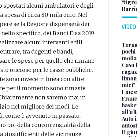
“tigre
o spostati alcuni ambulatori e degli
Barri
 spesa di circa 80 mila euro. Nel
apere se la Regione dispenserà dei
VIDEO
, nello specifico, dei Bandi Eisa 2019
ealizzare alcuni interventi edili
Torna
pochi 
entrare, tra degenti e bandi,
molla
re le spese per quello che rimane
Caso 
sto oneroso per le casse pubbliche.
ragaz
limona
te sono invece in linea con altre
miei"
riffe per il momento sono rimaste
I mes
. «Chiaramente non saremo mai in
Franc
basket
izio nel migliore dei modi. Le
all’ul
, come è avvenuto in passato,
Auto 
amo poi della concorrenzialità della
autos
Il gi
 autosufficienti delle vicinanze.