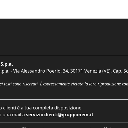
S.p.a.
p.a. - Via Alessandro Poerio, 34, 30171 Venezia (VE). Cap. So
dei testi sono riservati. È espressamente vietata la loro riproduzione co
o clienti è a tua completa disposizione.
 una mail a
servizioclienti@grupponem.it
.