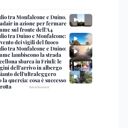
dio tra Monfalcone e Duino,
nadair in azione per fermare
amme sul fronte dell’A4
dio tra Duino e Monfalcone:
rvento dei vigili del fuoco
dio tra Monfalcone e Duino:
amme lambiscono la strada
cellona sbarca in Friuli: le
ini dell'arrivo in albergo
hianto dell’ultraleggero
 la quercia: cosa è successo
rotta