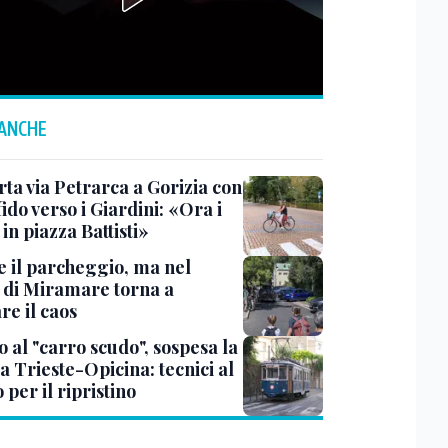
 ANCHE
rta via Petrarca a Gorizia con
fido verso i Giardini: «Ora i
 in piazza Battisti»
e il parcheggio, ma nel
 di Miramare torna a
re il caos
 al "carro scudo", sospesa la
a Trieste-Opicina: tecnici al
 per il ripristino