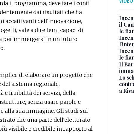
VIDEO
arda il programma, deve fare i conti
endentemente dai risultati che ha
Incen
emi accattivanti dell'innovazione,
il Ca
etti, vale a dire temi capaci di
le fi
Incen
na per immergersi in un futuro
l’inte
o.
Incen
le fi
Il Bar
immag
emplice di elaborare un progetto che
Lo sc
contro
 del sistema regionale,
a Riva
 e fruibilità dei servizi, della
astrutture, senza usare parole e
are alla sua immagine. Gli studi sul
ato che una parte dell'elettorato
più visibile e credibile in rapporto al